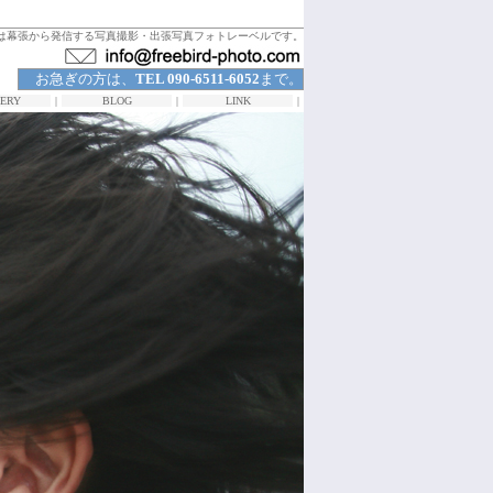
は幕張から発信する写真撮影・出張写真フォトレーベルです。
お急ぎの方は、
TEL 090-6511-6052
まで。
ERY
|
BLOG
|
LINK
|