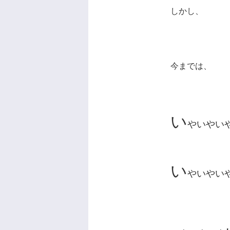
しかし、
今までは、
い
やいやい
い
やいやい