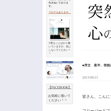
生きぬいておりま
す。
ブログもあります。
※変なことばかり書
いていますが、気に
しないでください＾
＾
■序文
夜半、突然
2013/06/21
【FACEBOOK】
お気軽に覗いて
皆さん、こんに
ください＾＾
フリーバードフ