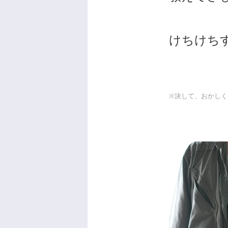
けちけち
※決して、おかし