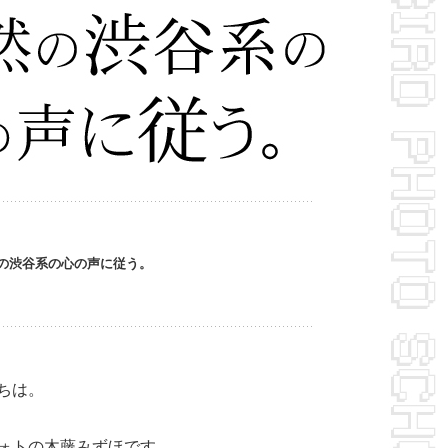
の渋谷系の心の声に従う。
ちは。
ォトの木藤みずほです。