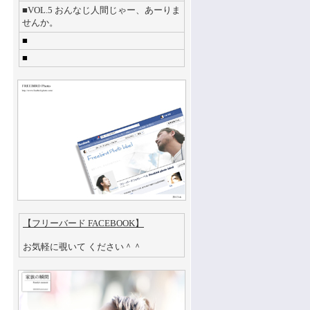
■VOL.5 おんなじ人間じゃー、あーりま
せんか。
■
■
【フリーバード FACEBOOK】
お気軽に覗いて ください＾＾