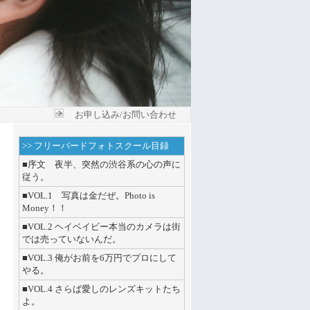
お申し込み/お問い合わせ
>> フリーバードフォトスクール目録
■序文
夜半、突然の渋谷系の心の声に
従う。
■VOL.1 写真は金だぜ。Photo is
Money！！
■
VOL.2 ヘイベイビー本当のカメラは街
では売っていないんだ。
■
VOL.3 俺がお前を6万円でプロにして
やる。
■VOL.4 さらば愛しのレンズキットたち
よ。