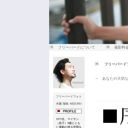
フリーバードについて
撮影料
フリーバード
～ あなたの大切
フリーバードフォト
木藤 瑞穂 -MIZUHO-
1971生。マイサン
（息子）9歳ととも
に激動の渡る世間を