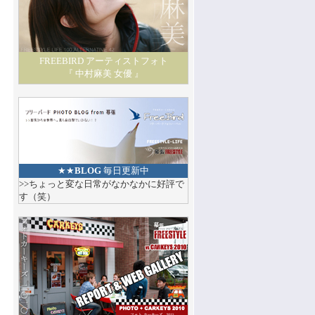
FREEBIRD アーティストフォト
『 中村麻美 女優 』
★★
BLOG
毎日更新中
>>ちょっと変な日常がなかなかに好評で
す（笑）