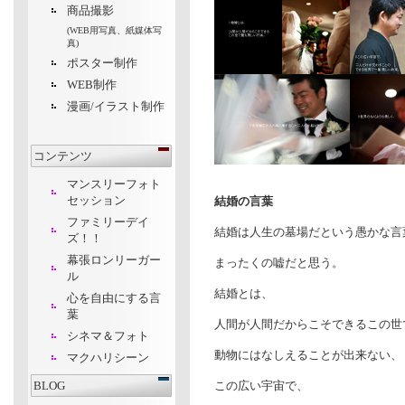
商品撮影
(WEB用写真、紙媒体写
真)
ポスター制作
WEB制作
漫画/イラスト制作
コンテンツ
マンスリーフォト
セッション
結婚の言葉
ファミリーデイ
結婚は人生の墓場だという愚かな言
ズ
！！
幕張ロンリーガー
まったくの嘘だと思う。
ル
結婚とは、
心を自由にする言
葉
人間が人間だからこそできるこの世
シネマ＆フォト
動物にはなしえることが出来ない、
マクハリシーン
BLOG
この広い宇宙で、