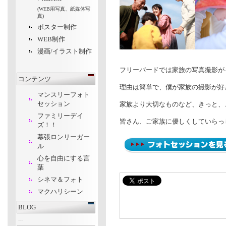
(WEB用写真、紙媒体写
真)
ポスター制作
WEB制作
漫画/イラスト制作
フリーバードでは家族の写真撮影が
コンテンツ
理由は簡単で、僕が家族の撮影が好
マンスリーフォト
セッション
家族より大切なものなど、きっと、
ファミリーデイ
皆さん、ご家族に優しくしていらっ
ズ
！！
幕張ロンリーガー
ル
心を自由にする言
葉
シネマ＆フォト
マクハリシーン
BLOG
---