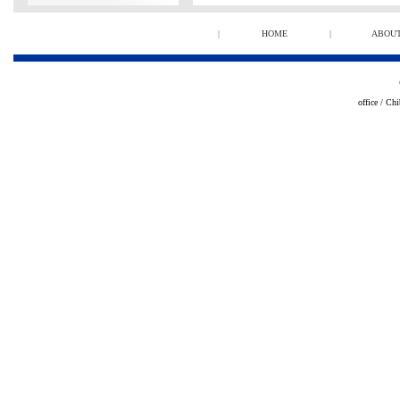
|
HOME
|
ABOU
office / Ch