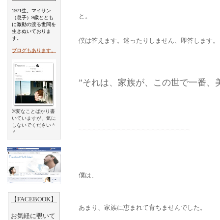
1971生。マイサン
と。
（息子）9歳ととも
に激動の渡る世間を
生きぬいておりま
す。
僕は答えます。迷ったりしません、即答します。
ブログもあります。
”それは、家族が、この世で一番、
※変なことばかり書
いていますが、気に
しないでください＾
＾
僕は、
【FACEBOOK】
あまり、家族に恵まれて育ちませんでした。
お気軽に覗いて